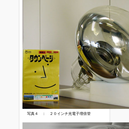
写真４ ： ２０インチ光電子増倍管