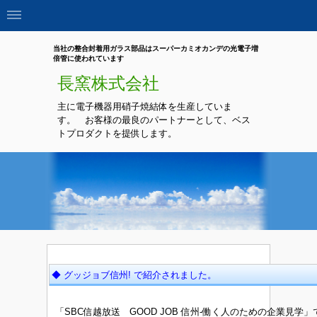
当社の整合封着用ガラス部品はスーパーカミオカンデの光電子増
倍管に使われています
長窯
株式会社
主に電子機器用硝子焼結体を生産していま
す。 お客様の最良のパートナーとして、ベス
トプロダクトを提供します。
◆ グッジョブ信州! で紹介されました。
「SBC信越放送 GOOD JOB 信州-働く人のための企業見学
」