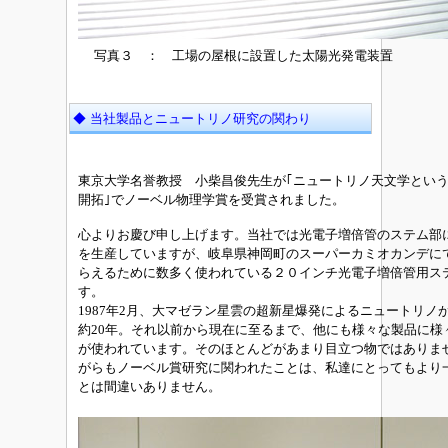
写真３ ： 工場の屋根に設置した太陽光発電装置
◆ 当社製品とニュートリノ研究の関わり
東京大学名誉教授 小柴昌俊先生が｢ニュートリノ天文学とい
開拓｣でノーベル物理学賞を受賞されました。
心よりお慶び申し上げます。当社では光電子増倍管のステム部
を生産していますが、岐阜県神岡町のスーパーカミオカンデに
らえるために数多く使われている２０インチ光電子増倍管用ス
す。
1987年2月、大マゼラン星雲の超新星爆発によるニュートリノ
約20年。それ以前から現在に至るまで、他にも様々な製品に様
が使われています。そのほとんどがあまり目立つ物ではありま
がらもノーベル賞研究に関われたことは、私達にとってもより
とは間違いありません。